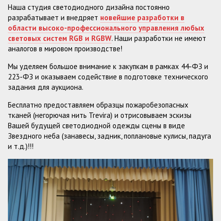
Наша студия светодиодного дизайна постоянно
разрабатывает и внедряет
новейшие разработки в
области высоко-профессионального управления любых
световых систем RGB и RGBW
. Наши разработки не имеют
аналогов в мировом производстве!
Мы уделяем большое внимание к закупкам в рамках 44-ФЗ и
223-ФЗ и оказываем содействие в подготовке технического
задания для аукциона.
Бесплатно предоставляем образцы пожаробезопасных
тканей (негорючая нить Trevira) и отрисовываем эскизы
Вашей будущей светодиодной одежды сцены в виде
Звездного неба (занавесы, задник, поплановые кулисы, падуга
и т.д.)!!!