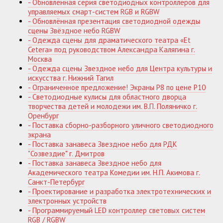
- Обновленная серия светодиодных контроллеров для
управляемых смарт-систем RGB и RGBW
- Обновлённая презентация светодиодной одежды
сцены Звёздное небо RGBW
- Одежда сцены для драматического театра «Et
Cetera» под руководством Александра Калягина г.
Москва
- Одежда сцены Звездное небо для Центра культуры и
искусства г. Нижний Тагил
- Ограниченное предложение! Экраны P8 по цене P10
- Светодиодные кулисы для областного дворца
творчества детей и молодежи им. В.П. Поляничко г.
Оренбург
- Поставка сборно-разборного уличного светодиодного
экрана
- Поставка занавеса Звездное небо для РДК
"Созвездие" г. Дмитров
- Поставка занавеса Звездное небо для
Академического театра Комедии им. Н.П. Акимова г.
Санкт-Петербург
- Проектирование и разработка электротехнических и
электронных устройств
- Программируемый LED контроллер световых систем
RGB / RGBW