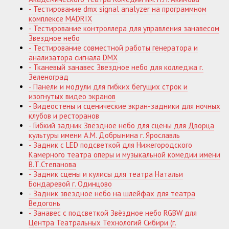
- Тестирование dmx signal analyzer на программном
комплексе MADRIX
- Тестирование контроллера для управления занавесом
Звездное небо
- Тестирование совместной работы генератора и
анализатора сигнала DMX
- Тканевый занавес Звездное небо для колледжа г.
Зеленоград
- Панели и модули для гибких бегущих строк и
изогнутых видео экранов
- Видеостены и сценические экран-задники для ночных
клубов и ресторанов
- Гибкий задник Звёздное небо для сцены для Дворца
культуры имени А.М. Добрынина г. Ярославль
- Задник с LED подсветкой для Нижегородского
Камерного театра оперы и музыкальной комедии имени
В.Т.Степанова
- Задник сцены и кулисы для театра Натальи
Бондаревой г. Одинцово
- Задник звездное небо на шлейфах для театра
Ведогонь
- Занавес с подсветкой Звёздное небо RGBW для
Центра Театральных Технологий Сибири (г.