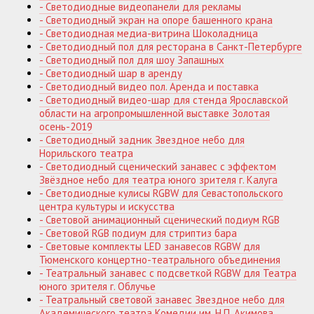
- Светодиодные видеопанели для рекламы
- Светодиодный экран на опоре башенного крана
- Светодиодная медиа-витрина Шоколадница
- Светодиодный пол для ресторана в Санкт-Петербурге
- Светодиодный пол для шоу Запашных
- Светодиодный шар в аренду
- Светодиодный видео пол. Аренда и поставка
- Светодиодный видео-шар для стенда Ярославской
области на агропромышленной выставке Золотая
осень-2019
- Светодиодный задник Звездное небо для
Норильского театра
- Светодиодный сценический занавес с эффектом
Звёздное небо для театра юного зрителя г. Калуга
- Светодиодные кулисы RGBW для Севастопольского
центра культуры и искусства
- Световой анимационный сценический подиум RGB
- Световой RGB подиум для стриптиз бара
- Световые комплекты LED занавесов RGBW для
Тюменского концертно-театрального объединения
- Театральный занавес с подсветкой RGBW для Театра
юного зрителя г. Облучье
- Театральный световой занавес Звездное небо для
Академического театра Комедии им. Н.П. Акимова