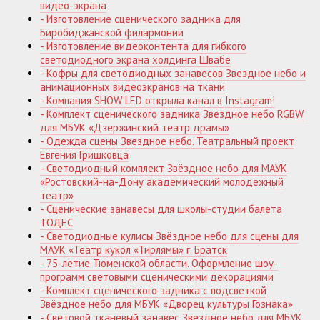
видео-экрана
- Изготовление сценического задника для
Биробиджанской филармонии
- Изготовление видеоконтента для гибкого
светодиодного экрана холдинга Швабе
- Кофры для светодиодных занавесов Звездное небо и
анимационных видеоэкранов на ткани
- Компания SHOW LED открыла канал в Instagram!
- Комплект сценического задника Звездное небо RGBW
для МБУК «Дзержинский театр драмы»
- Одежда сцены Звездное небо. Театральный проект
Евгения Гришковца
- Светодиодный комплект Звёздное небо для МАУК
«Ростовский-на-Дону академический молодежный
театр»
- Сценические занавесы для школы-студии балета
ТОДЕС
- Светодиодные кулисы Звёздное небо для сцены для
МАУК «Театр кукол «Тирлямы» г. Братск
- 75-летие Тюменской области. Оформление шоу-
программ световыми сценическими декорациями
- Комплект сценического задника с подсветкой
Звёздное небо для МБУК «Дворец культуры Гознака»
- Световой тканевый занавес Звездное небо для МБУК