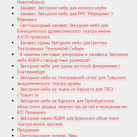
Новосибирск).
- Занавес Звездное небо для ночного клуба
- Занавес Звездное небо для РРК "Меридиан" г.
Мурманск
- Светодиодный занавес Звёздное небо для
Кинешемского драматического театра имени
А.Н.Островского
- Занавес сцены Звёздное небо для Центра
Театральных Технологий Сибири
- В наличии световые декорации и занавесы Звездное
небо RGBW стандартных размеров!
- Звездное небо для сцены детской филармонии г.
Екатеринбург
- Звёздное небо на театральной сетке для Тульского
академического театра драмы
- Звездное небо на ткани из бархата для ТЮЗ
г.Тольятти
- Звёздное небо на бархате для Оренбургского
областного дворца творчества детей и молодежи им.
В.П. Поляничко
- Звёздное панно RGBW для Брянского областного
театра юного зрителя
Продукция
- Светодиодное дерево Эйва