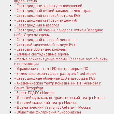
видео- стена.
- Светодиодные экраны для помещений
- Светодиодный гибкий занавес видео-экран
- Светодиодный световой потолок RGB
- Светодиодный световой видео-куб
- Светодиодный видеопол
- Светодиодный задник, занавес и кулисы Звёздное
небо. Одежда сцены
- Светодиодный световой диско пол
- Световой сценический подиум RGB
- Световые LED видео колонны
- Уличные светодиодные экраны
- Малые архитектурные формы. Световые арт-объекты
и инсталляции
- Управление светом. LED контроллеры и ПО
- Видео-шар, экран сфера, радиусный led экран
- Светодиодные объемные LED видеобуквы RGB
- Академический театр Комедии им. Н.П. Акимова г.
Санкт-Петербург
- Балет ТОДЕС г.Москва
- Детский музыкально-драматический театр г.Нягань
- Детский сказочный театр г.Москва
- Драматический театр «Et Cetera» г. Москва
- Областная филармония г.Биробиджан