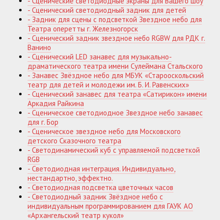
- Сценические светодиодные экраны для Вашего шоу
- Сценический светодиодный задник для детей
- Задник для сцены с подсветкой Звездное небо для
Театра оперетты г. Железногорск
- Сценический задник звездное небо RGBW для РДК г.
Ванино
- Сценический LED занавес для музыкально-
драматического театра имени Сулеймана Стальского
- Занавес Звёздное небо для МБУК «Старооскольский
театр для детей и молодежи им. Б. И. Равенских»
- Сценический занавес для театра «Сатирикон» имени
Аркадия Райкина
- Сценическое светодиодное Звездное небо занавес
для г. Бор
- Сценическое звездное небо для Московского
детского Сказочного театра
- Светодинамический куб с управляемой подсветкой
RGB
- Светодиодная интеграция. Индивидуально,
нестандартно, эффектно.
- Светодиодная подсветка цветочных часов
- Светодиодный задник Звёздное небо с
индивидуальным программированием для ГАУК АО
«Архангельский театр кукол»