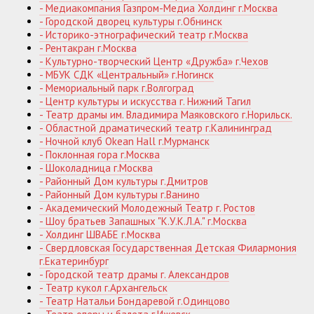
- Медиакомпания Газпром-Медиа Холдинг г.Москва
- Городской дворец культуры г.Обнинск
- Историко-этнографический театр г.Москва
- Рентакран г.Москва
- Культурно-творческий Центр «Дружба» г.Чехов
- МБУК СДК «Центральный» г.Ногинск
- Мемориальный парк г.Волгоград
- Центр культуры и искусства г. Нижний Тагил
- Театр драмы им. Владимира Маяковского г.Норильск.
- Областной драматический театр г.Калининград
- Ночной клуб Okean Hall г.Мурманск
- Поклонная гора г.Москва
- Шоколадница г.Москва
- Районный Дом культуры г.Дмитров
- Районный Дом культуры г.Ванино
- Академический Молодежный Театр г. Ростов
- Шоу братьев Запашных "К.У.К.Л.А." г.Москва
- Холдинг ШВАБЕ г.Москва
- Свердловская Государственная Детская Филармония
г.Екатеринбург
- Городской театр драмы г. Александров
- Театр кукол г.Архангельск
- Театр Натальи Бондаревой г.Одинцово