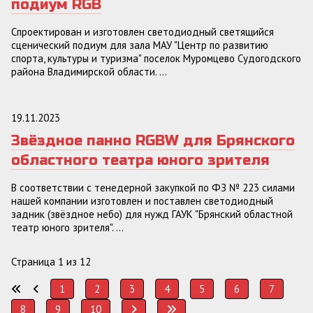
подиум RGB
Спроектирован и изготовлен светодиодный светящийся
сценический подиум для зала МАУ "Центр по развитию
спорта, культуры и туризма" поселок Муромцево Судогодского
района Владимирской области. ...
19.11.2023
Звёздное панно RGBW для Брянского
областного театра юного зрителя
В соответствии с тенедерной закупкой по ФЗ № 223 силами
нашей компании изготовлен и поставлен светодиодный
задник (звёздное небо) для нужд ГАУК "Брянский областной
театр юного зрителя". ...
Страница 1 из 12
1
2
3
4
5
6
7
8
9
10