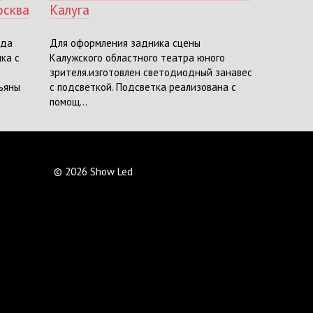
осква
Калуга
жда
Для оформления задника сцены
ка с
Калужского областного театра юного
зрителя.изготовлен светодиодный занавес
тьяны
с подсветкой. Подсветка реализована с
помощ...
© 2026 Show Led