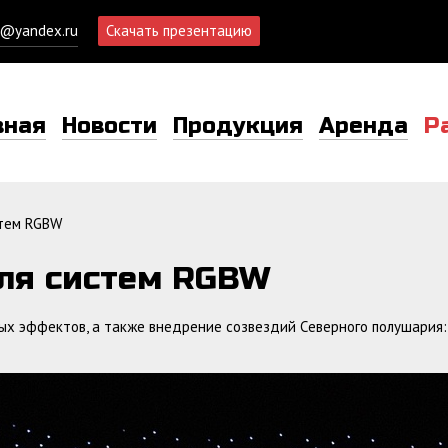
d@yandex.ru
Скачать презентацию
вная
Новости
Продукция
Аренда
Р
тем RGBW
ля систем RGBW
ых эффектов, а также внедрение созвездий Cеверного полушария