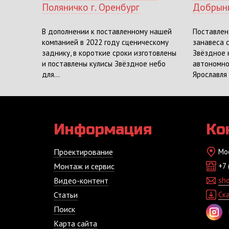
Поляничко г. Оренбург
Добрыни
В дополнении к поставленному нашей
Поставлен
компанией в 2022 году сценическому
занавеса 
заднику, в короткие сроки изготовлены
Звёздное 
и поставлены кулисы Звёздное небо
автономно
для...
Ярославля 
Информация
Ко
Проектирование
Мо
Монтаж и сервис
+7 
Видео-контент
sh
Статьи
Ск
Поиск
Карта сайта