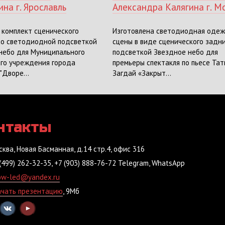
на г. Ярославль
Александра Калягина г. М
 комплект сценического
Изготовлена светодиодная оде
со светодиодной подсветкой
сцены в виде сценического задни
небо для Муниципального
подсветкой Звездное небо для
го учреждения города
премьеры спектакля по пьесе Та
"Дворе...
Загдай «Закрыт...
нтакты
сква, Новая Басманная, д.14 стр.4, офис 316
(499) 262-32-35, +7 (903) 888-76-72 Telegram, WhatsApp
ow-led@yandex.ru
ачать презентацию
, 9Мб